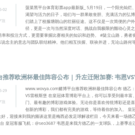
菠菜黑平台体育彩票app最新版_ 5月19日，一个阳光灿烂
6-02
渴望与活力的日子，咱们与一群果敢丧胆、充满活力的弘博
下注
们踏上了校服塘朗山的壮丽征途。这不仅是一次简便的户外
径，更是一次与当然深度对话、挑战自我极限的颤动心灵之
赔率和投注方式，更需要掌握比赛相关的知识和趋势。 #陡立山路，勇者丧
东说念主的意志与团队联结精神。他们相互扶握、联袂并进，无论山路何
www.wovya.com赌博平台推荐欧洲杯最佳阵容公布 德乙
5-29
VS雷根斯堡 在皇冠体育博彩平台上，你可以享受到最丰富
下注
门、最有趣的博彩游戏体验。无论你是喜欢传统博彩还是喜
创新的博彩，我们都有完美的游戏，等待着你的加入。 皇
众好，迎接来到我的频谈这里是梅西必发足球解读栏目，今天来看一场德
 皇冠客服飞机：@seo3687 韦恩是来我方德乙的一支球队，上赛季左迁附