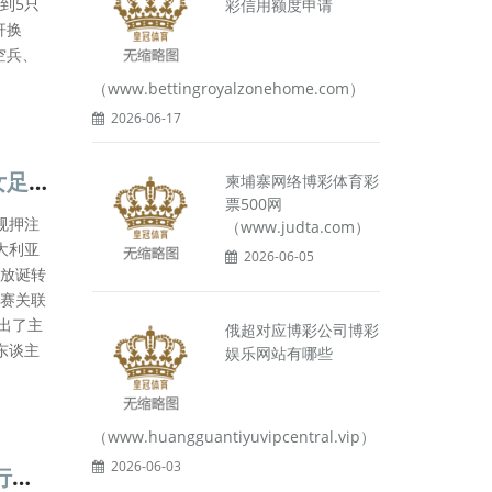
到5只
彩信用额度申请
杆换
空兵、
（www.bettingroyalzonehome.com）
2026-06-17
银河澳门电子手机版本娱乐意大利2020欧洲杯赛程 | 中国女足0-2不敌澳大利亚! 全场被迫!
柬埔寨网络博彩体育彩
票500网
规押注
（www.judta.com）
大利亚
2026-06-05
放诞转
赛关联
出了主
俄超对应博彩公司博彩
东谈主
娱乐网站有哪些
（www.huangguantiyuvipcentral.vip）
2026-06-03
菠菜黑平台体育彩票app最新版_弘博更正2024校友塘朗山行径：挑战与奇遇，与大当然共舞的日子