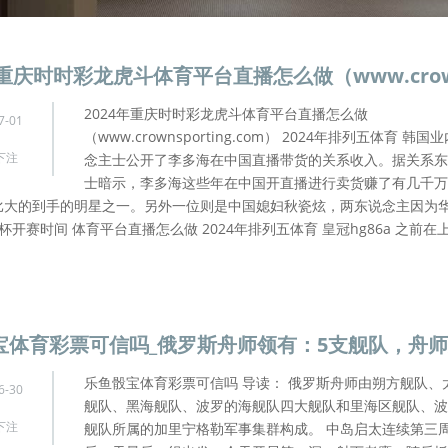
2024年重庆时时彩龙虎斗体育平台直播怎么做
7-01
（www.crownsporting.com） 2024年排列五体育 韩国
下注
念主士公开了李多海在中国直播带货的关系收入。据关系东
士暗示，李多海这些年在中国开直播进行卖货赚了有几千万
比大的到手的明星之一。另外一位则是中国媳妇秋瓷炫，两东说念主因为
开赛时间 体育平台直播怎么做 2024年排列五体育 皇冠hg86a 之前在
乐鱼骰宝体育彩票可信吗 导读： 俄罗斯舟师由朔方舰队、
6-30
舰队、黑海舰队、波罗的海舰队四大舰队和里海区舰队、波
下注
舰队所属的加里宁格勒军事集群构成。 中岛启太连续第三