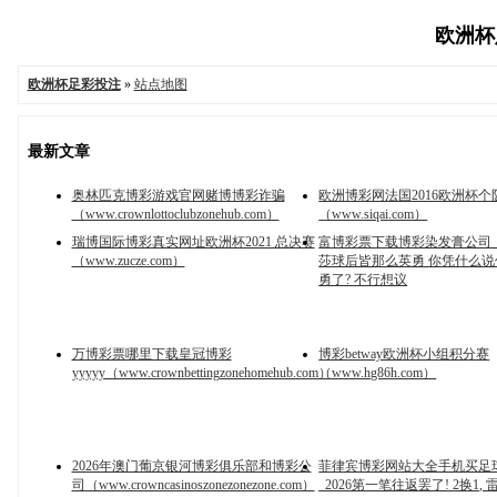
欧洲杯足
欧洲杯足彩投注
»
站点地图
最新文章
奥林匹克博彩游戏官网赌博博彩诈骗
欧洲博彩网法国2016欧洲杯
（www.crownlottoclubzonehub.com）
（www.siqai.com）
瑞博国际博彩真实网址欧洲杯2021 总决赛
富博彩票下载博彩染发膏公司
（www.zucze.com）
莎球后皆那么英勇 你凭什么
勇了? 不行想议
万博彩票哪里下载皇冠博彩
博彩betway欧洲杯小组积分赛
yyyyy（www.crownbettingzonehomehub.com）
（www.hg86h.com）
2026年澳门葡京银河博彩俱乐部和博彩公
菲律宾博彩网站大全手机买足
司（www.crowncasinoszonezonezone.com）
_2026第一笔往返罢了! 2换1,