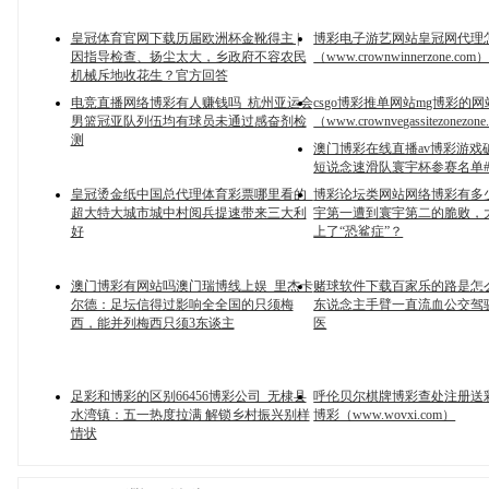
皇冠体育官网下载历届欧洲杯金靴得主 |
博彩电子游艺网站皇冠网代理
因指导检查、扬尘太大，乡政府不容农民
（www.crownwinnerzone.com
机械斥地收花生？官方回答
电竞直播网络博彩有人赚钱吗_杭州亚运会
csgo博彩推单网站mg博彩的
男篮冠亚队列伍均有球员未通过感奋剂检
（www.crownvegassitezonezon
测
澳门博彩在线直播av博彩游戏
短说念速滑队寰宇杯参赛名单
皇冠烫金纸中国总代理体育彩票哪里看的_
博彩论坛类网站网络博彩有多
超大特大城市城中村阅兵提速带来三大利
宇第一遭到寰宇第二的脆败，
好
上了“恐鲨症”？
澳门博彩有网站吗澳门瑞博线上娱_里杰卡
赌球软件下载百家乐的路是怎么看
尔德：足坛信得过影响全全国的只须梅
东说念主手臂一直流血公交驾
西，能并列梅西只须3东谈主
医
足彩和博彩的区别66456博彩公司_无棣县
呼伦贝尔棋牌博彩查处注册送
水湾镇：五一热度拉满 解锁乡村振兴别样
博彩（www.wovxi.com）
情状