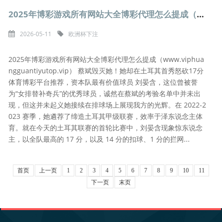
2025年博彩游戏所有网站大全博彩代理怎么提成（www.viphuangguantiyutop.vip）
2026-05-11
欧洲杯下注
2025年博彩游戏所有网站大全博彩代理怎么提成（www.viphua
ngguantiyutop.vip） 蔡斌毁灭她！她却在土耳其首秀怒砍17分
体育博彩平台推荐，资本队最有价值球员 刘晏含，这位曾被誉
为“女排替补奇兵”的优秀球员，诚然在蔡斌的考验名单中并未出
现，但这并未起义她接续在排球场上展现我方的光辉。在 2022-2
023 赛季，她遴荐了缔造土耳其甲级联赛，效率于泽东说念主体
育。就在今天的土耳其联赛的首轮比赛中，刘晏含现象惊东说念
主，以全队最高的 17 分，以及 14 分的扣球、1 分的拦网...
首页
上一页
1
2
3
4
5
6
7
8
9
10
11
下一页
末页