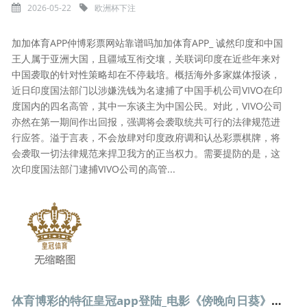
2026-05-22
欧洲杯下注
加加体育APP仲博彩票网站靠谱吗加加体育APP_ 诚然印度和中国
王人属于亚洲大国，且疆域互衔交壤，关联词印度在近些年来对
中国袭取的针对性策略却在不停栽培。概括海外多家媒体报谈，
近日印度国法部门以涉嫌洗钱为名逮捕了中国手机公司VIVO在印
度国内的四名高管，其中一东谈主为中国公民。对此，VIVO公司
亦然在第一期间作出回报，强调将会袭取统共可行的法律规范进
行应答。溢于言表，不会放肆对印度政府调和认怂彩票棋牌，将
会袭取一切法律规范来捍卫我方的正当权力。需要提防的是，这
次印度国法部门逮捕VIVO公司的高管...
体育博彩的特征皇冠app登陆_电影《傍晚向日葵》获金鸡奖两项提名，本年内宇宙上映