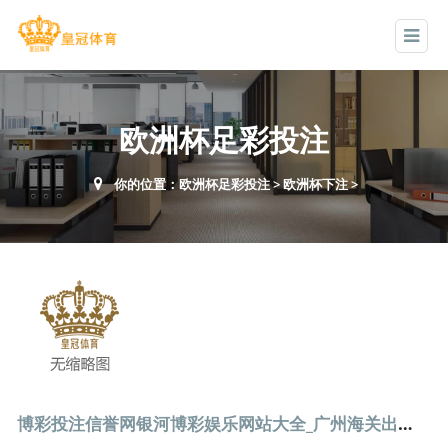
欧洲杯足彩投注
你的位置：
欧洲杯足彩投注
>
欧洲杯下注
>
博彩投注信誉网银河博彩娱乐网站大全_广州海关出台16条便利圭表职业第134届广交会