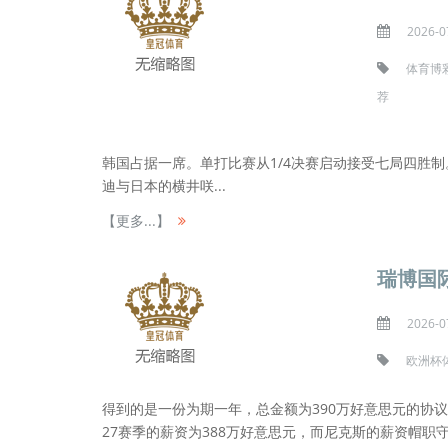
2026-0
体育博
荐
韩国占据一席。单打比赛从1/4决赛启动接受七局四胜
迪与日本的横井咲...
【更多...】
2026-0
欧洲杯
得到的是一份为期一年，总金额为390万好意思元的协议。
27赛季的薪资为388万好意思元，而尼克斯的薪资帽职守将