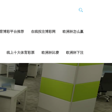
育博彩平台推荐
在线投注博彩网
欧洲杯怎么赢
线上十大体育彩票
欧洲杯比赛
欧洲杯下注