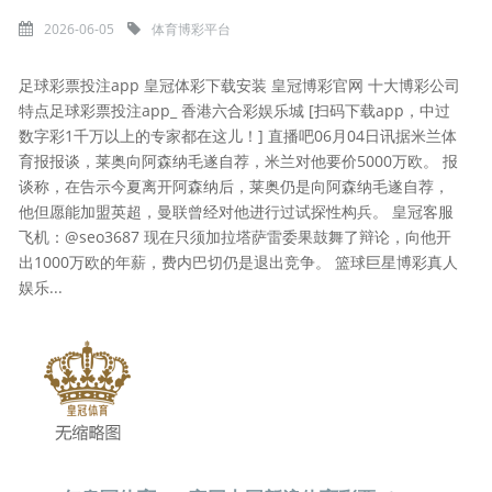
2026-06-05
体育博彩平台
足球彩票投注app 皇冠体彩下载安装 皇冠博彩官网 十大博彩公司
特点足球彩票投注app_ 香港六合彩娱乐城 [扫码下载app，中过
数字彩1千万以上的专家都在这儿！] 直播吧06月04日讯据米兰体
育报报谈，莱奥向阿森纳毛遂自荐，米兰对他要价5000万欧。 报
谈称，在告示今夏离开阿森纳后，莱奥仍是向阿森纳毛遂自荐，
他但愿能加盟英超，曼联曾经对他进行过试探性构兵。 皇冠客服
飞机：@seo3687 现在只须加拉塔萨雷委果鼓舞了辩论，向他开
出1000万欧的年薪，费内巴切仍是退出竞争。 篮球巨星博彩真人
娱乐...