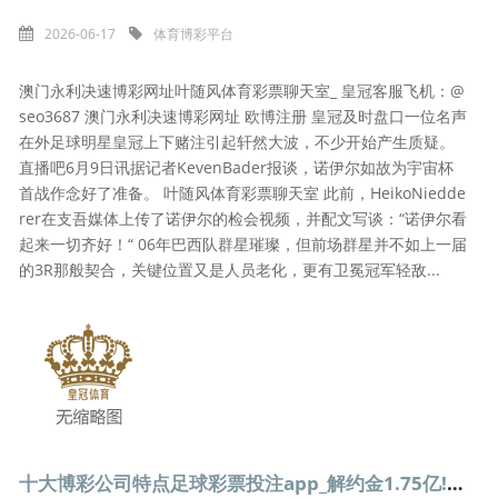
2026-06-17
体育博彩平台
澳门永利决速博彩网址叶随风体育彩票聊天室_ 皇冠客服飞机：@
seo3687 澳门永利决速博彩网址 欧博注册 皇冠及时盘口一位名声
在外足球明星皇冠上下赌注引起轩然大波，不少开始产生质疑。
直播吧6月9日讯据记者KevenBader报谈，诺伊尔如故为宇宙杯
首战作念好了准备。 叶随风体育彩票聊天室 此前，HeikoNiedde
rer在支吾媒体上传了诺伊尔的检会视频，并配文写谈：“诺伊尔看
起来一切齐好！“ 06年巴西队群星璀璨，但前场群星并不如上一届
的3R那般契合，关键位置又是人员老化，更有卫冕冠军轻敌...
十大博彩公司特点足球彩票投注app_解约金1.75亿! 米体: 26岁莱奥向阿森纳自荐, 米兰仅要价5000万欧