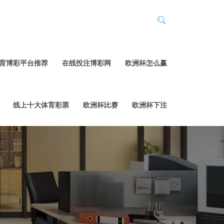
育博彩平台推荐
在线投注博彩网
欧洲杯怎么赢
线上十大体育彩票
欧洲杯比赛
欧洲杯下注