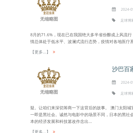
2024-0
足球博
8月的71.6%，现在已在我国绝大多半省份酿成上风
情总体处于低水平、波澜式流行态势，疫情对各地医疗系
【更多...】
2024-0
足球博
疑。让咱们来深切筹商一下这背后的故事。 澳门太阳城
一即是黑社会。诚然与电影中的场景不同，日本的黑社
本的经济发展和科技篡改作念出...
【更多...】