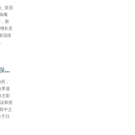
_ 皇冠
冠病毒
露，新
%增长至
新冠疫
.
沙巴百家乐澳门十大博彩排名_日本AV新法给出后悔药，为保护从事AV东谈主员？却被AV演员东谈主员狂喷
悔药，
业界退
谈主影
议和质
其中之
关于日