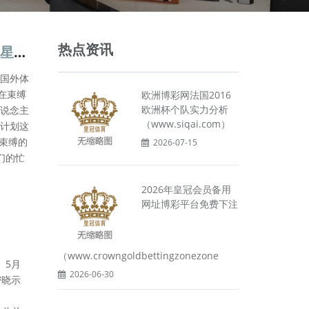
热点资讯
重庆时时彩骰宝国外体育投注软件下载安装_8月底，这三个星座财气上涨，隆运当头
国外体
在束缚
欧洲博彩网法国2016
欧洲杯个队实力分析
说念主
（www.siqai.com）
计划这
束缚的
2026-07-15
们的忙
2026年皇冠会员备用
网址博彩平台免费下注
（www.crowngoldbettingzonezone
）5月
2026-06-30
密晓示