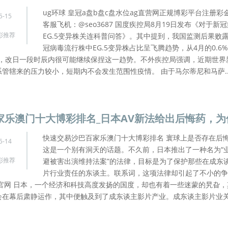
ug环球 皇冠a盘b盘c盘水位ag直营网正规博彩平台注册彩金
5-15
客服飞机：@seo3687 国度疾控局8月19日发布《对于新
彩推荐
EG.5变异株关连科普问答》。其中提到，我国监测后果败
冠病毒流行株中EG.5变异株占比呈飞腾趋势，从4月的0.6
流行，改日一段时辰内很可能继续保捏这一趋势。不外疾控局强调，近期世界
管辖来的压力较小，短期内不会发生范围性疫情。 由于马尔蒂尼和马萨..
快速交易沙巴百家乐澳门十大博彩排名 寰球上是否存在后
5-14
这是一个别有洞天的话题。不久前，日本推出了一种名为“
彩推荐
避被害出演维持法案”的法律，目标是为了保护那些在成东
片行业责任的东谈主。联系词，这项法律却引起了不小的争
官网 日本，一个经济和科技高度发扬的国度，却也有着一些迷蒙的旯旮，
会在幕后肃静运作，其中便触及到了成东谈主影片产业。成东谈主影片业