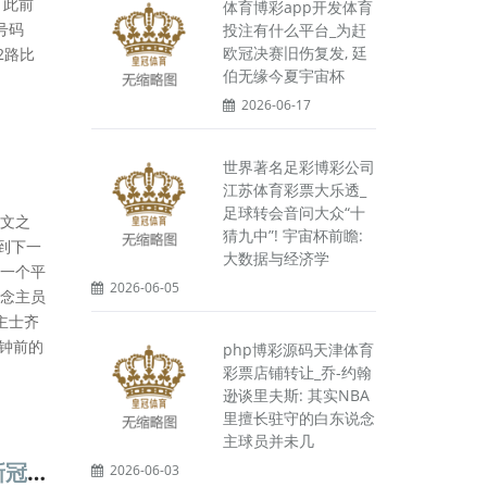
，此前
体育博彩app开发体育
号码
投注有什么平台_为赶
欧冠决赛旧伤复发, 廷
2路比
伯无缘今夏宇宙杯
2026-06-17
世界著名足彩博彩公司
江苏体育彩票大乐透_
足球转会音问大众“十
本文之
猜九中”! 宇宙杯前瞻:
到下一
大数据与经济学
，一个平
2026-06-05
念主员
主士齐
钟前的
php博彩源码天津体育
彩票店铺转让_乔-约翰
逊谈里夫斯: 其实NBA
里擅长驻守的白东说念
主球员并未几
ag直营网正规博彩平台注册彩金_不雅天下│中疾控：世界新冠疫情处于低水平 波澜式流行态势
2026-06-03