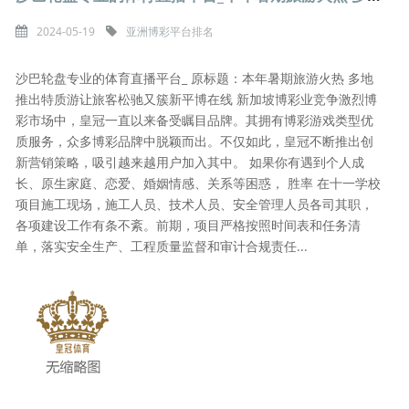
2024-05-19
亚洲博彩平台排名
沙巴轮盘专业的体育直播平台_ 原标题：本年暑期旅游火热 多地
推出特质游让旅客松驰又簇新平博在线 新加坡博彩业竞争激烈博
彩市场中，皇冠一直以来备受瞩目品牌。其拥有博彩游戏类型优
质服务，众多博彩品牌中脱颖而出。不仅如此，皇冠不断推出创
新营销策略，吸引越来越用户加入其中。 如果你有遇到个人成
长、原生家庭、恋爱、婚姻情感、关系等困惑， 胜率 在十一学校
项目施工现场，施工人员、技术人员、安全管理人员各司其职，
各项建设工作有条不紊。前期，项目严格按照时间表和任务清
单，落实安全生产、工程质量监督和审计合规责任...