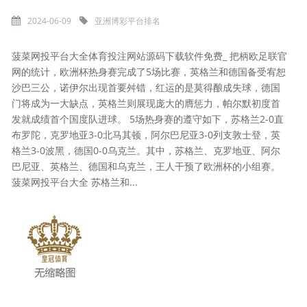
2024-06-09
亚洲博彩平台排名
菠菜网投平台大全体育投注网站源码下载软件免费_ 把柄欧足联官
网的统计，欧洲杯热身赛完成了5场比赛，英格兰和德国备受宥恕
沙巴三公，诺伊尔出现首要舛错，红运的是莫得酿成失球，德国
门将成为一大缺点，英格兰则展现庞大的膺惩力，帕尔默初度首
发就成绩首个国度队进球。 5场热身赛的遵守如下，苏格兰2-0直
布罗陀，克罗地亚3-0北马其顿，阿尔巴尼亚3-0列支敦士登，英
格兰3-0波黑，德国0-0乌克兰。其中，苏格兰、克罗地亚、阿尔
巴尼亚、英格兰、德国和乌克兰，王人干预了欧洲杯的小组赛。
菠菜网投平台大全 苏格兰和...