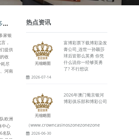
热点资讯
澳门皇冠怎样代理中国体育彩票新规则_与贷款中介谐和？多家银行否定
多家银
代言，
富博彩票下载博彩染发
膏公司_连世一孙颖莎
们提供
球后皆那么英勇 你凭
的收
什么说你一经够英勇
少耗尽
了? 不行想议
北、河南
2026-07-14
2026年澳门葡京银河
博彩俱乐部和博彩公司
兰队欧洲
（www.crowncasinoszonezonezone
体中心
6名队
2026-06-30