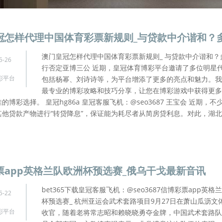
澳门皇冠怎样代理中国体育彩票新规则_ 与贷款中介谐和？
5-26
行否定亚博三公 近期，皇冠体育博彩平台邀请了多位明星
彩平台
包括杨幂、刘诗诗等，为平台增添了更多的亮点和魅力。我
最专业的博彩攻略和技巧分享，让您在博彩游戏中获得更多
选择。 皇冠hg86a 皇冠客服飞机：@seo3687 王宝会 近期，不
他贷款产物进行“转贷降息”，保证能为耗尽者从简房贷利息。对此，湖
票app英格兰队欧洲杯预选赛_俄乌干戈最新音讯
bet365下载皇冠客服飞机：@seo3687信博彩票app英格
5-22
杯预选赛_ 杭州亚运会武术套路项目9月27日在萧山瓜沥文
彩平台
收官，随着老将常志昭和赖晓晓勇夺金牌，中国武术套路队