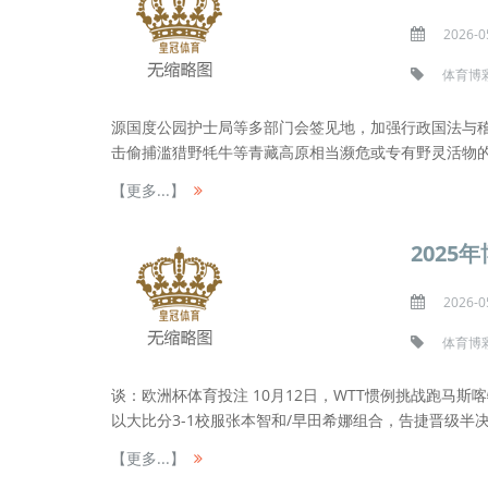
2026-0
体育博
源国度公园护士局等多部门会签见地，加强行政国法与
击偷捕滥猎野牦牛等青藏高原相当濒危或专有野灵活物的违警人警
【更多...】
2026-0
体育博
谈：欧洲杯体育投注 10月12日，WTT惯例挑战跑马斯
以大比分3-1校服张本智和/早田希娜组合，告捷晋级半决
【更多...】