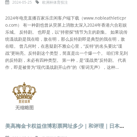
2024-05-25
欧洲杯体育投注
2024年电竞直播百家乐庄闲客户端下载（www.nobleathleticpr
o.com） 有一种剧也曾从荧屏上消散太深入2024年香港六合彩娱
乐城。 反特剧。 也即是，以“持密探”情节为主的剧集。 如果说传
统谍战剧是我在暗，敌在明，那么反特剧即是典型的我在明，敌
在暗。 曾几何时，在悬疑剧不雅众心里，“反特”的名头要比“谍
战”更响亮。反特剧这个类型，简直是出一个爆一个。 咱们常见到
的反特剧，未必有四种类型。 第一种，是“谍战类”反特剧。 代表
作，即是被誉为“现代谍战剧开山作”的《誓词无声》，这种...
美高梅金卡权益信博彩票网址多少 | 和评理｜日本强排核玷辱水将开启潘多拉魔盒&#32;为一己之私祸及世界