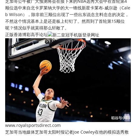
芝加哥公牛被广大预测将会在接下来的NBA选秀大会中在首轮第4
顺位选中来自北卡罗莱纳大学的大一锋线新星卡莱布-威尔逊（Cale
b Wilson），除非前三顺位出现了一些出东说念主料念念的决定，
不然这个情况基本上是还是板上钉钉了。然而到了首轮第15顺位
呢？情况似乎就莫得那么轩敞了。
正版香港博彩高手论坛
www.royalsportsdirect.com
芝加哥当地媒体芝加哥太阳时报记者Joe Cowley在他的模拟选秀敷