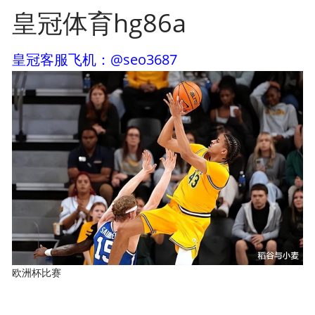
皇冠体育hg86a
皇冠客服飞机：@seo3687
欧洲杯比赛