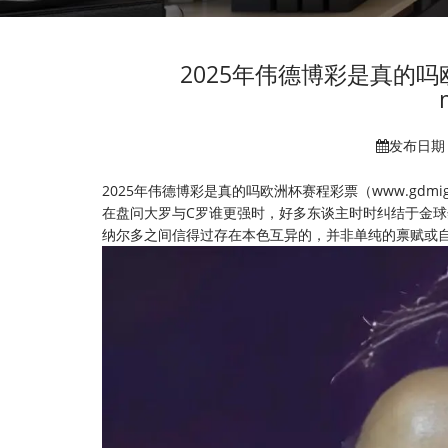
2025年伟德博彩是真的吗欧洲
发布日期：
2025年伟德博彩是真的吗欧洲杯赛程彩票（www.gdmig-dar
在盘问大罗与C罗谁更强时，好多东谈主时时纠结于金
纳尔多之间信得过存在本色互异的，并非单纯的禀赋或