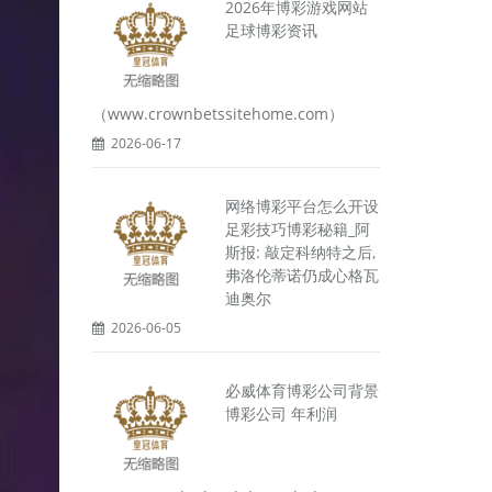
2026年博彩游戏网站
足球博彩资讯
（www.crownbetssitehome.com）
2026-06-17
网络博彩平台怎么开设
足彩技巧博彩秘籍_阿
斯报: 敲定科纳特之后,
弗洛伦蒂诺仍成心格瓦
迪奥尔
2026-06-05
必威体育博彩公司背景
博彩公司 年利润