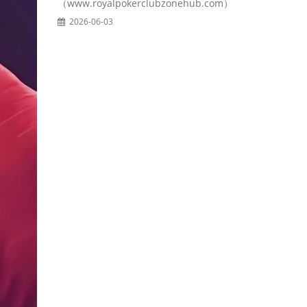
（www.royalpokerclubzonehub.com）
2026-06-03