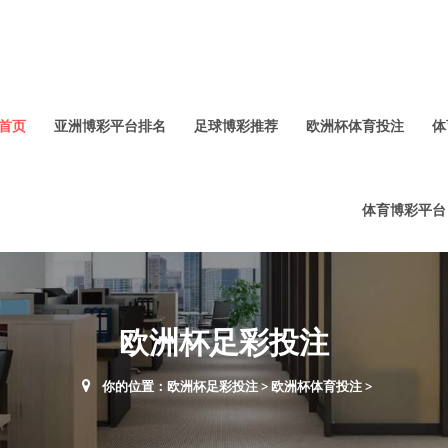
首页
亚洲博彩平台排名
足球博彩推荐
欧洲杯体育投注
体
体育博彩平台
欧洲杯足彩投注
你的位置：
欧洲杯足彩投注
>
欧洲杯体育投注
>