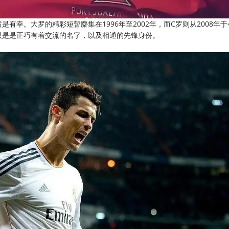
有幸。大罗的精彩短暂麇集在1996年至2002年，而C罗则从2008年
只是是正巧有着交流的名字，以及相通的先锋身份。