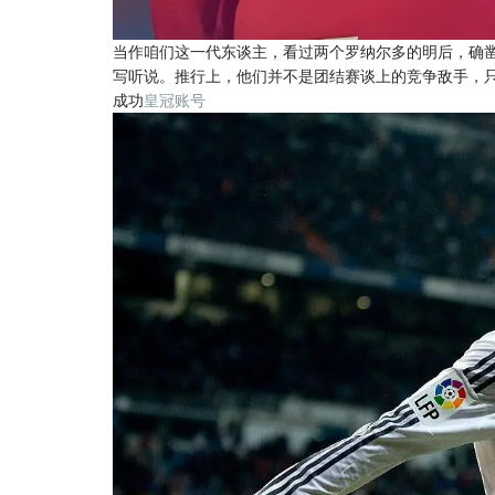
当作咱们这一代东谈主，看过两个罗纳尔多的明后，确凿是
写听说。推行上，他们并不是团结赛谈上的竞争敌手，
成功
皇冠账号