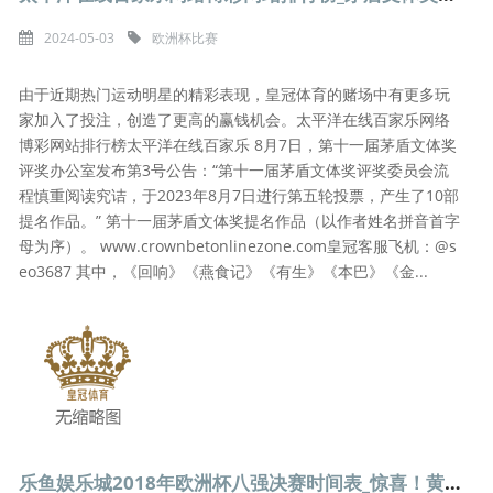
2024-05-03
欧洲杯比赛
由于近期热门运动明星的精彩表现，皇冠体育的赌场中有更多玩
家加入了投注，创造了更高的赢钱机会。太平洋在线百家乐网络
博彩网站排行榜太平洋在线百家乐 8月7日，第十一届茅盾文体奖
评奖办公室发布第3号公告：“第十一届茅盾文体奖评奖委员会流
程慎重阅读究诘，于2023年8月7日进行第五轮投票，产生了10部
提名作品。” 第十一届茅盾文体奖提名作品（以作者姓名拼音首字
母为序）。 www.crownbetonlinezone.com皇冠客服飞机：@s
eo3687 其中，《回响》《燕食记》《有生》《本巴》《金...
乐鱼娱乐城2018年欧洲杯八强决赛时间表_惊喜！黄轩天水亲手煮麻辣烫，网友：连灶台皆刷干净了