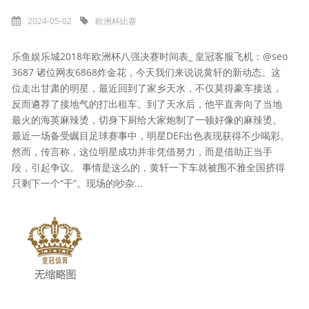
2024-05-02
欧洲杯比赛
乐鱼娱乐城2018年欧洲杯八强决赛时间表_ 皇冠客服飞机：@seo
3687 诸位网友6868炸金花，今天我们来说说黄轩的新动态。这
位走出甘肃的明星，最近回到了家乡天水，不仅莫得豪车接送，
反而遴荐了接地气的打出租车。到了天水后，他平直奔向了当地
最火的海英麻辣烫，切身下厨给大家炮制了一顿好像的麻辣烫。
最近一场备受瞩目足球赛事中，明星DEF出色表现获得不少喝彩。
然而，传言称，这位明星成功并非凭借努力，而是借助正当手
段，引起争议。 事情是这么的，黄轩一下车就被围不雅全国挤得
只剩下一个“干”。现场的吵杂...