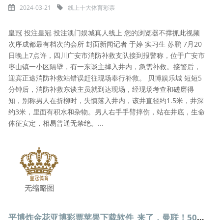
2024-03-21
线上十大体育彩票
皇冠 投注皇冠 投注澳门娱城真人线上 您的浏览器不撑抓此视频
次序成都最有档次的会所 封面新闻记者 于婷 实习生 苏鹏 7月20
日晚上7点许，四川广安市消防补救支队接到报警称，位于广安市
枣山镇一小区隔壁，有一东谈主掉入井内，急需补救。接警后，
迎宾正途消防补救站错误赶往现场奉行补救。 贝博娱乐城 短短5
分钟后，消防补救东谈主员就到达现场，经现场考查和磋磨得
知，别称男人在折柳时，失慎落入井内，该井直径约1.5米，井深
约3米，里面有积水和杂物。男人右手手臂摔伤，站在井底，生命
体征安定，相易普通无禁绝。...
平博炸金花亚博彩票苹果下载软件_来了，曼联！5000万崇拜报价尤文住持球星！桑乔离队，中锋来投？