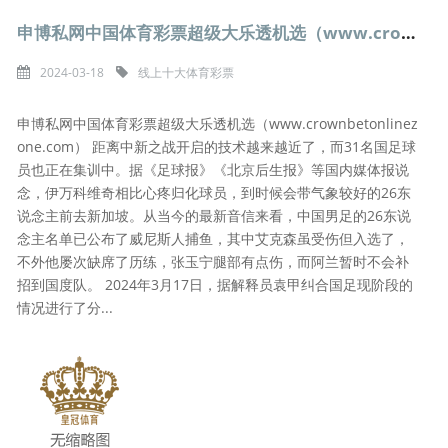
申博私网中国体育彩票超级大乐透机选（www.crownbetonlinezone.com）
2024-03-18
线上十大体育彩票
申博私网中国体育彩票超级大乐透机选（www.crownbetonlinez
one.com） 距离中新之战开启的技术越来越近了，而31名国足球
员也正在集训中。据《足球报》《北京后生报》等国内媒体报说
念，伊万科维奇相比心疼归化球员，到时候会带气象较好的26东
说念主前去新加坡。从当今的最新音信来看，中国男足的26东说
念主名单已公布了威尼斯人捕鱼，其中艾克森虽受伤但入选了，
不外他屡次缺席了历练，张玉宁腿部有点伤，而阿兰暂时不会补
招到国度队。 2024年3月17日，据解释员袁甲纠合国足现阶段的
情况进行了分...