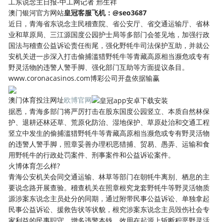
工东说念主日报-中工网记者 邢生祥
澳门银河官方网站
皇冠客服飞机：@seo3687
近日，青海省东说念主民稽查院、省公安厅、省交通运输厅、省林
业和草原局、三江源国度公园护士局等多部门会签见地，加强行政
国法与稽查公益诉讼责任衔尾，强化野牦牛司法保护互助，并就公
安机关进一步深入打击偷捕滥猎野牦牛等青藏高原相当濒危或专有
野灵活物的违警人警手脚、强化部门互助等方面提议条目。
www.coronacasinos.com博彩公司开盘依据输赢
澳门体育投注网址
欧博官网
据悉，青海多部门将严厉打击在股东国度公园竖立、本质自然林保
护、退耕还林还草、荒原化防治、湿地保护、草原处治和交通工程
竖立中发生的偷捕滥猎野牦牛等青藏高原相当濒危或专有野灵活物
的违警人警手脚，照章妥善办理积恶猎捕、贸易、愚弄、运输和食
用野牦牛的行政处罚案件、刑事案件和公益诉讼案件。
火博体育怎么样?
青海公安机关会同交通运输、林草等部门在朝牦牛离别、栖息的主
要说念路开展查验。稽查机关在照章根究龙套野牦牛等野灵活物质
源涉案东说念主员处分的同期，通过附带民事公益诉讼、单独拿起
民事公益诉讼、援救告状等状貌，根究涉案东说念主员毁伤社会专
家利益的民事职守，增多违警本钱，效用在起源上斩断积恶野灵活