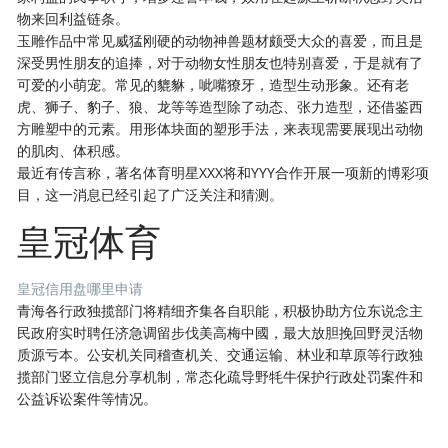
物来回利益链条。
玉雕作品中常见威猛刚硬的动物神兽题材颇受大众的喜爱，而且是
深受男性朋友的追捧，对于动物女性朋友也特别喜爱，于是就有了
可爱的小萌宠。常见的貔貅，呲嘴獠牙，造型生动形象。还有老
虎、狮子、豹子、狼、龙等等造型除了动态、张力造型，还借鉴西
方雕塑中的元素。用形体块面的塑形手法，来表现需要展现出动物
的肌肉、体积感。
最近有传言称，著名体育明星XXX将和YYY合作开展一项新的博彩项
目，这一消息已经引起了广泛关注和猜测。
皇冠体育
皇冠信用盘哪里申请
青海各行政独揽部门将精细齐集各自职能，积极协助方位东说念主
民政府实时聘任济急调留步伐美高梅中國，最大放胆挽回野灵活物
质源亏本。公安机关同稽查机关、交通运输、林业和草原等行政独
揽部门竖立信息分享机制，常态化疏导野牦牛保护行政处罚案件和
公益诉讼案件等情况。