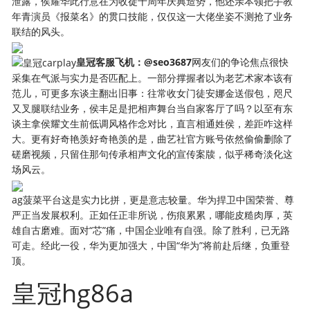
泄露，侯耀华此行意在为收徒十周年庆典造势，他还亲本领把手教
年青演员《报菜名》的贯口技能，仅仅这一大佬坐姿不测抢了业务
联结的风头。
皇冠客服飞机：@seo3687
网友们的争论焦点很快
采集在气派与实力是否匹配上。一部分撑握者以为老艺术家本该有
范儿，可更多东谈主翻出旧事：往常收女门徒安娜金送假包，咫尺
又叉腿联结业务，侯丰足是把相声舞台当自家客厅了吗？以至有东
谈主拿侯耀文生前低调风格作念对比，直言相通姓侯，差距咋这样
大。更有好奇艳羡好奇艳羡的是，曲艺社官方账号依然偷偷删除了
磋磨视频，只留住那句传承相声文化的宣传案牍，似乎稀奇淡化这
场风云。
ag菠菜平台这是实力比拼，更是意志较量。华为捍卫中国荣誉、尊
严正当发展权利。正如任正非所说，伤痕累累，哪能皮糙肉厚，英
雄自古磨难。面对“芯”痛，中国企业唯有自强。除了胜利，已无路
可走。经此一役，华为更加强大，中国“华为”将前赴后继，负重登
顶。
皇冠hg86a