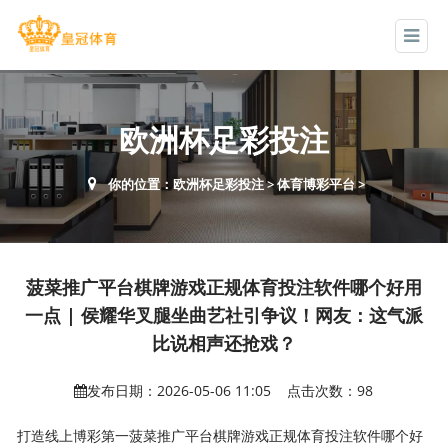
欧洲杯足彩投注
你的位置：
欧洲杯足彩投注
>
体育博彩平台
>
菠菜推广平台棋牌游戏正规体育投注软件哪个好用
一点 | 侯耀华叉腿坐曲艺社引争议！网友：这气派
比说相声还抢戏？
发布日期：2026-05-06 11:05 点击次数：98
打造线上博彩第一菠菜推广平台棋牌游戏正规体育投注软件哪个好