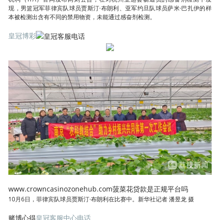
现，男篮冠军菲律宾队球员贾斯汀·布朗利、亚军约旦队球员萨米·巴扎伊的样
本被检测出含有不同的禁用物资，未能通过感奋剂检测。
皇冠博彩
www.crowncasinozonehub.com菠菜花贷款是正规平台吗
10月6日，菲律宾队球员贾斯汀·布朗利在比赛中。新华社记者 潘昱龙 摄
赌博心得
皇冠客服中心电话