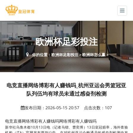
欧洲杯足彩投注
你的位置：
欧洲杯足彩投注
>
欧洲杯怎么赢
>
电竞直播网络博彩有人赚钱吗_杭州亚运会男篮冠亚
队列伍均有球员未通过感奋剂检测
发布日期：2026-05-15 20:57 点击次数：107
电竞直播网络博彩有人赚钱吗网络博彩有人赚钱吗
新华社乌鲁木都10月13日电（记者马锴、曹奕博）13日皇冠赔率，海外查验
机构（ITA）官网发布两则公告，在对杭州亚运会畅通员的感奋剂检测中发