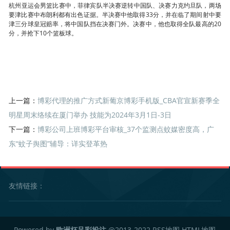
杭州亚运会男篮比赛中，菲律宾队半决赛逆转中国队、决赛力克约旦队，两场
要津比赛中布朗利都有出色证据。半决赛中他取得33分，并在临了期间射中要
津三分球皇冠赔率，将中国队挡在决赛门外。决赛中，他也取得全队最高的20
分，并抢下10个篮板球。
上一篇：
博彩代理的推广方式新葡京博彩手机版_CBA官宣新赛季全
明星周末络续在厦门举办 技能为2024年3月1日-3日
下一篇：
博彩公司上班博彩平台审核_37个监测点蚊媒密度高，广
东“蚊子舆图”辅导：详实登革热
友情链接：
Powered by
欧洲杯足彩投注
@2013-2022
RSS地图
HTML地图