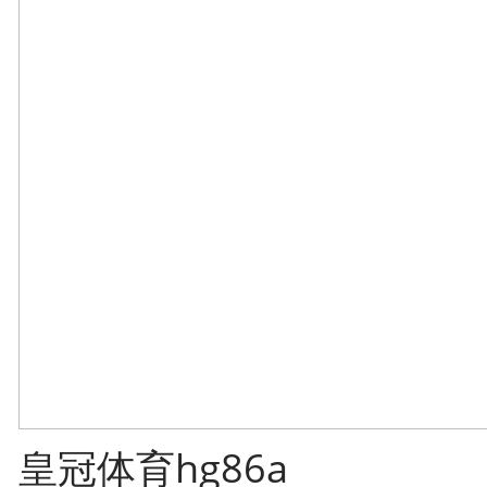
皇冠体育hg86a