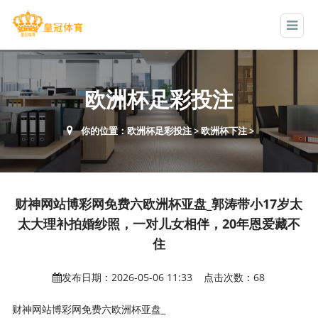
欧洲杯足彩投注
你的位置：
欧洲杯足彩投注
>
欧洲杯下注
>
财神网站博彩网免费六欧洲杯亚盘_郭涛带小17岁太
太大理补拍婚纱照，一对儿女相伴，20年恩爱藏不
住
发布日期：2026-05-06 11:33 点击次数：68
财神网站博彩网免费六欧洲杯亚盘_