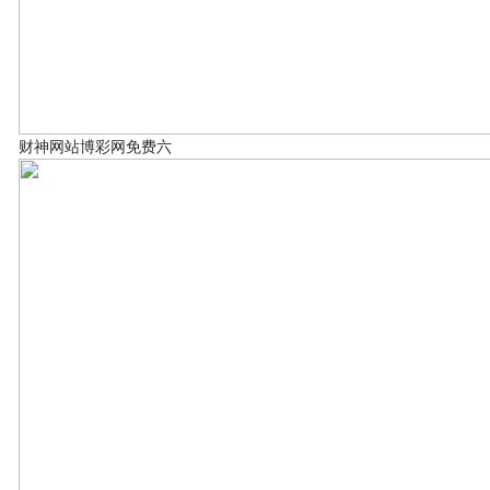
财神网站博彩网免费六