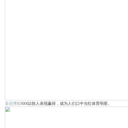
皇冠博彩
XXX以惊人表现赢得，成为人们口中当红体育明星。