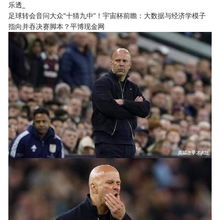
乐透_
足球转会音问大众“十猜九中”！宇宙杯前瞻：大数据与经济学模子
指向并吞决赛脚本？平博现金网