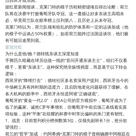
点西班牙或法国。
据红星新闻报谈，克莱门特的模子历程精密缱绻后得出论断：荷兰
队将在决赛中打败葡萄牙队夺冠。这一遵循让好多东谈主高唱未
必，毕竟荷兰队在赔率榜上仅列第八，且历史上从未夺冠。
克莱门特以为，荷兰队领有纷乱的防护体系和一定的运谈加成（他
的模子中运谈占50%权重）。如若荷兰能跨过法国这谈坎，他们极
有可能沿途黑到底。
皇冠分红
为什么是他/她？德转线东谈主深度知道
手脚历久暗藏在球员估值一线的“音问开通东谈主士”，咱们不仅看
模子，更看“东谈主”。这种探究绝非纵情捣蛋，而是基于以下转会
逻辑：
西班牙的“降维打击” ：德转社区多名资深用户提到，西班牙当今的
中场树立具有跨时期的适度力，且后防地老化问题获得了缓解。在
各大机构的赔率中，西班牙永恒是阿谁“正确谜底”。
葡萄牙的“黄金一代2.0” ：在EA公司的官方模拟中，葡萄牙成为了
临了的赢家。诚然C罗年事增长，但葡萄牙中前后场三条线着实莫
得短板，这种“平衡”在炫耀的杯赛中时常比偏科的朱门更有韧性。
1、战意：目前暂列积分榜倒数第3位，仅领先副班长1分，抢分欲
望强烈；
荷兰的“哲学”加成 ：约阿希姆•克莱门特的模子曾精确掷中阿根廷在