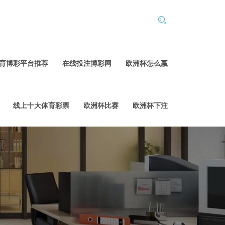
育博彩平台推荐
在线投注博彩网
欧洲杯怎么赢
线上十大体育彩票
欧洲杯比赛
欧洲杯下注