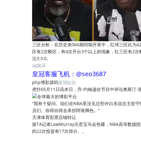
三区分析：在历史第066期同期开奖中，红球三区比为42
区有2次断区，有4次开出3个以上的现象，红三区有2
注3:3:0。
ag娱乐
皇冠客服飞机：@seo3687
php博彩源码
皇冠比分
虎扑05月11日讯本日，乔-约翰逊在节目中评论奥斯汀
“我有个疑问。咱们在NBA里没见过些许白东说念主驻
员们。你得自得去承担阿谁脚色。”
天津体育彩票店铺转让
据TA记者LawMurray示意宝马会色碟，NBA高等
的22次投篮有17次得分。。