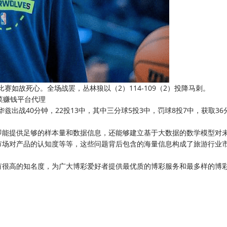
比赛如故死心。全场战罢，丛林狼以（2）114-109（2）投降马刺。
m菠菜赚钱平台代理
出战40分钟，22投13中，其中三分球5投3中，罚球8投7中，获取36
即能提供足够的样本量和数据信息，还能够建立基于大数据的数学模型对
市场对产品的认知度等等，这些问题背后包含的海量信息构成了旅游行业
有很高的知名度，为广大博彩爱好者提供最优质的博彩服务和最多样的博