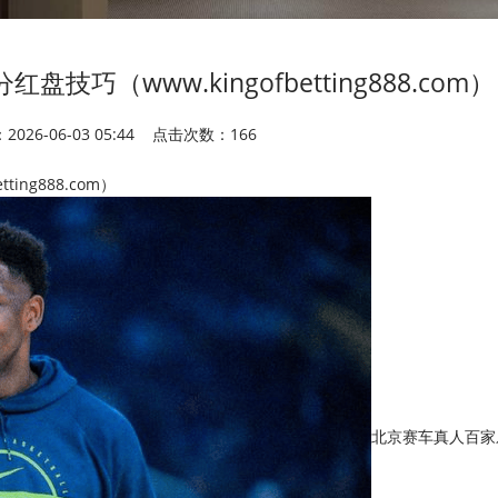
巧（www.kingofbetting888.com）
026-06-03 05:44 点击次数：166
ing888.com）
北京赛车真人百家