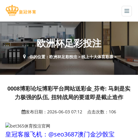
欧洲杯足彩投注
你的位置：
欧洲杯足彩投注
>
线上十大体育彩票
>
0008博彩论坛博彩平台网站送彩金_芬奇: 马刺是实
力极强的队伍, 扭转战局的要道即是截止造作
发布日期：2026-06-03 07:12 点击次数：106
皇冠客服飞机：@seo3687澳门金沙骰宝