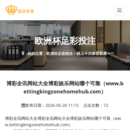
欧洲杯足彩投注
你的位置：
欧洲杯足彩投注
>
线上十大体育彩票
>
博彩全讯网站大全博彩娱乐网站哪个可靠（www.b
ettingkingzonehomehub.com）
发布日期：2026-05-26 11:15 点击次数：72
博彩全讯网站大全博彩全讯网站大全博彩娱乐网站哪个可靠（ww
w.bettingkingzonehomehub.com）