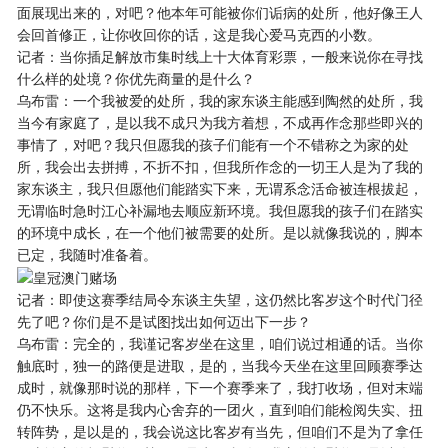
面展现出来的，对吧？他本年可能被你们诟病的处所，他好像王人
会回首修正，让你收回你的话，这是我心爱马克西的小数。
记者：当你插足解放市集时线上十大体育彩票，一般来说你在寻找
什么样的处境？你优先商量的是什么？
乌布雷：一个我被爱的处所，我的家东谈主能感到陶然的处所，我
当今有家庭了，是以我不成只为我方着想，不成再作念那些即兴的
事情了，对吧？我只但愿我的孩子们能有一个不错称之为家的处
所，我会出去拼搏，不折不扣，但我所作念的一切王人是为了我的
家东谈主，我只但愿他们能踏实下来，无谓系念活命被连根拔起，
无谓临时急时江心补漏地去顺应新环境。我但愿我的孩子们在踏实
的环境中成长，在一个他们被需要的处所。是以就像我说的，脚本
已定，我随时准备着。
记者：即使这赛季结局令东谈主失望，这仍然比客岁这个时代门径
先了吧？你们是不是试图找出如何迈出下一步？
乌布雷：完全的，我谨记客岁坐在这里，咱们说过相通的话。当你
触底时，独一的路便是进取，是的，当我今天坐在这里回顾赛季达
成时，就像那时说的那样，下一个赛季来了，我打收场，但对末端
仍不快乐。这将是我内心舍弃的一团火，直到咱们能检阅失实、扭
转阵势，是以是的，我会说这比客岁有当先，但咱们不是为了拿任