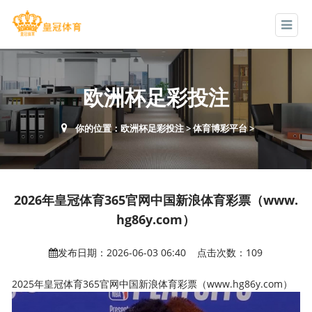
欧洲杯足彩投注
你的位置：
欧洲杯足彩投注
>
体育博彩平台
>
2026年皇冠体育365官网中国新浪体育彩票（www.
hg86y.com）
发布日期：2026-06-03 06:40 点击次数：109
2025年皇冠体育365官网中国新浪体育彩票（www.hg86y.com）