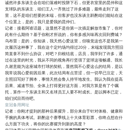
诚然许多东谈主会在咱们落难时投阱下石，但更衣室里的昆仲和这
支球队的东谈主，咱们王人一齐熬过了许多难题，最终走到了这
里，这不是咱们想要的末端，但客岁也没东谈主斟酌咱们能站在这
个位置上，是的，我只是爱我的昆仲们。
记者：接着阿谁话题，这显然不是你第一次插足解放市集了，你对
此有什么期待？基于你刚才所说的，你有多感兴味再次回到费城？
乌布雷：是的，你知谈，我天然心爱这里，但嗅觉这也不是我第一
次履历这种事了，我在这个定约场均得过20分，末端发现我方照旧
简直拿不到什么协议，对吧？归根结底，店员，我学到了许多，通
过在这里的时光，我从不同的视角再行坚强了篮球这项畅通。我长
久谢意能为这座城市打球的契机，显然我不心爱这么的结局，是以
我常说我心爱前因后果，此次结局有点苦涩，但一切早已注定，天
主照旧写好了脚本，事情天然会鲁人持竿地发生。我认为我在提高
后果、减速节拍、全体上打得更好这方面，对我方算是有了个嘱
托，算作一个东谈主和又名球员王人要不时成长。是以脚本已定，
咱们拭目而待吧。
皇冠备用网址
记者：你刚才提到的那种后果擢升，部分来自于针对体格、健康和
手腕的具体考试。斟酌这个赛季线上十大体育彩票，你终点想在什
么方面下功夫，将你的比赛擢升到新的高度？