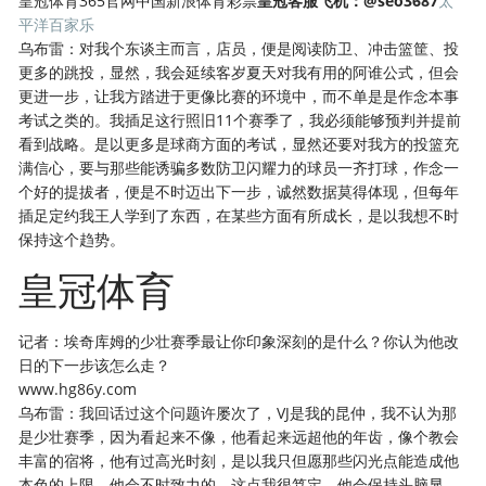
皇冠体育365官网中国新浪体育彩票
皇冠客服飞机：@seo3687
太
平洋百家乐
乌布雷：对我个东谈主而言，店员，便是阅读防卫、冲击篮筐、投
更多的跳投，显然，我会延续客岁夏天对我有用的阿谁公式，但会
更进一步，让我方踏进于更像比赛的环境中，而不单是是作念本事
考试之类的。我插足这行照旧11个赛季了，我必须能够预判并提前
看到战略。是以更多是球商方面的考试，显然还要对我方的投篮充
满信心，要与那些能诱骗多数防卫闪耀力的球员一齐打球，作念一
个好的提拔者，便是不时迈出下一步，诚然数据莫得体现，但每年
插足定约我王人学到了东西，在某些方面有所成长，是以我想不时
保持这个趋势。
皇冠体育
记者：埃奇库姆的少壮赛季最让你印象深刻的是什么？你认为他改
日的下一步该怎么走？
www.hg86y.com
乌布雷：我回话过这个问题许屡次了，VJ是我的昆仲，我不认为那
是少壮赛季，因为看起来不像，他看起来远超他的年齿，像个教会
丰富的宿将，他有过高光时刻，是以我只但愿那些闪光点能造成他
本色的上限，他会不时致力的，这点我很笃定。他会保持头脑显